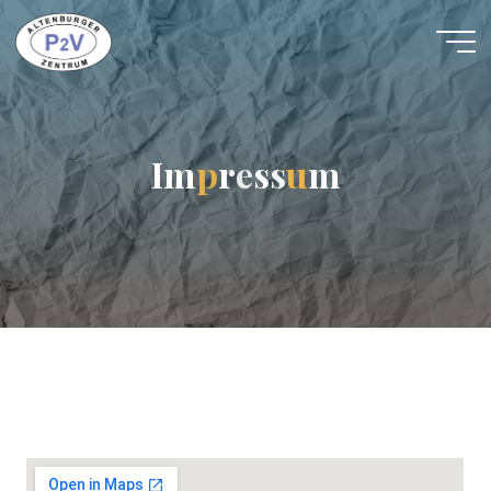
I
m
p
r
e
s
s
u
m