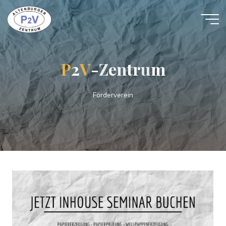
P
2
V
-
Z
e
n
t
r
u
m
Förderverein